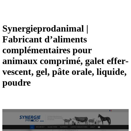
Syner­giep­rodani­mal |
Fabricant d’aliments
complémen­tai­res pour
animaux comprimé, galet effer­
ves­cent, gel, pâte orale, liquide,
poudre