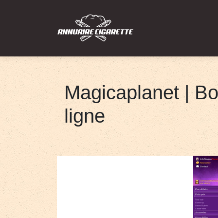
Magicap­la­net | 
ligne