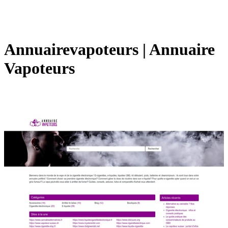
An­nuairevapo­teurs | Annuaire
Vapoteurs